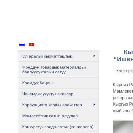
Мамлекеттик резерв – бул азык түлүк коо
Кы
Эл аралык кызматташтык
“Ишен
Фонддун товардык материалдык
Категори
баалуулуктарын сатуу
Коомдук Кеңеш
Кыргыз Р
Мамлекет
Ченемдик укуктук актылар
резерв ж
Кыргыз Р
Коррупцияга каршы аракеттер
жыйыны б
Мамлекеттик сатып алуулар
Конкурстук соода-сатык (тендерлер)