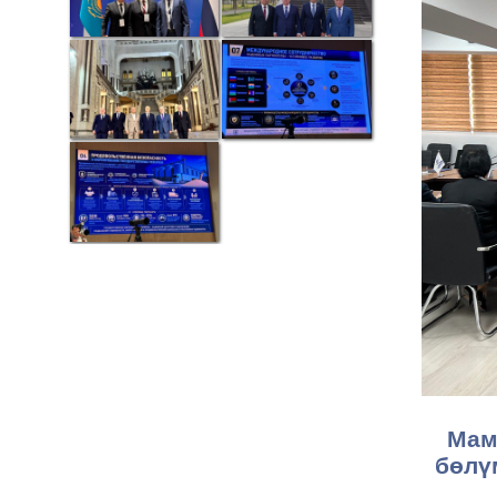
Мам
бөлү