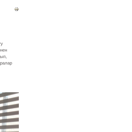
уу
нен
ып,
аралар