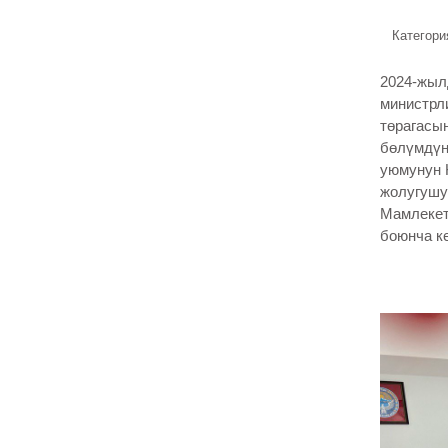
Категори
2024-жыл
министрл
төрагасы
бөлүмдүн
уюмунун 
жолугушу
Мамлекет
боюнча к