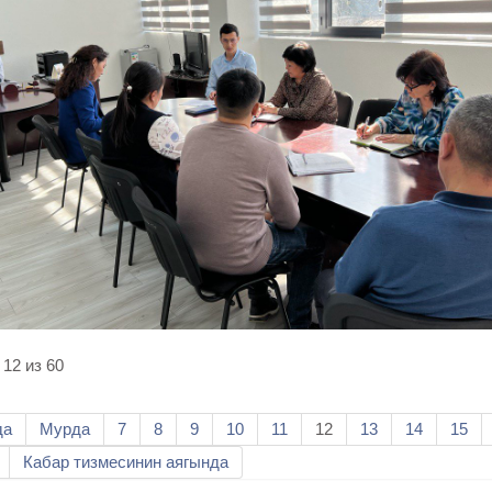
12 из 60
да
Мурда
7
8
9
10
11
12
13
14
15
Кабар тизмесинин аягында