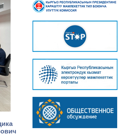
дика
нович