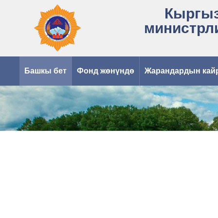
Кыргыз
министрл
Башкы бет
Фонд жөнүндө
Жарандардын кай