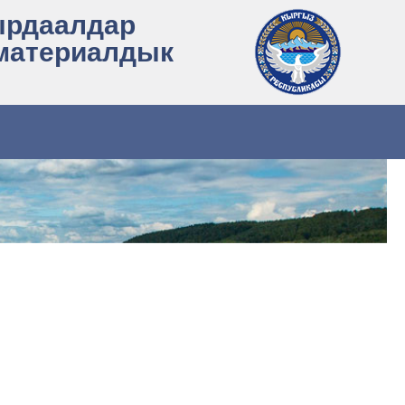
ырдаалдар
 материалдык