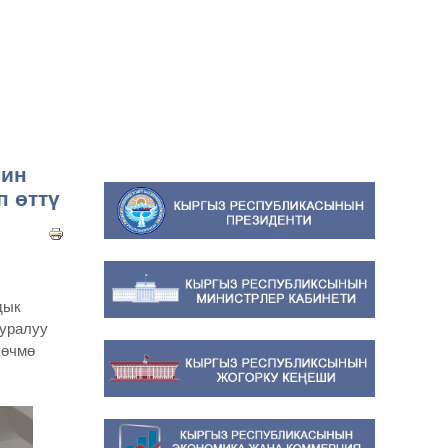
нин
 өттү
дык
уралуу
көчмө