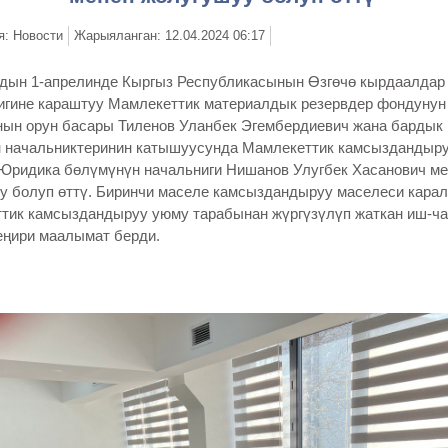
я: Новости
Жарыяланган: 12.04.2024 06:17
дын 1-апрелинде Кыргыз Республикасынын Өзгөчө кырдаалдар
игине караштуу Мамлекеттик материалдык резервдер фондунун
нын орун басары Тиленов Уланбек Эгембердиевич жана бардык
 начальниктеринин катышуусунда Мамлекеттик камсыздандыр
Юридика бөлүмүнүн начальниги Нишанов Улугбек Хасанович ме
у болуп өттү. Биринчи маселе камсыздандыруу маселеси карал
тик камсыздандыруу уюму тарабынан жүргүзүлүп жаткан иш-ч
еңири маалымат берди.