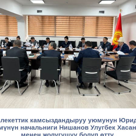
лекеттик камсыздандыруу уюмунун Юри
мүнүн начальниги Нишанов Улугбек Хаса
менен жолугушуу болуп өттү