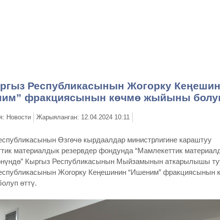
псуздугу жана өлкөнүн туруктуулугу
ргыз Республикасынын Жогорку Кеңеши
им” фракциясынын көчмө жыйыны болуп
я: Новости
Жарыяланган: 12.04.2024 10:11
еспубликасынын Өзгөчө кырдаалдар министрлигине караштуу
тик материалдык резервдер фондунда “Мамлекеттик материал
өнүндө” Кыргыз Республикасынын Мыйзамынын аткарылышы ту
еспубликасынын Жогорку Кеңешинин “Ишеним” фракциясынын 
олуп өттү.