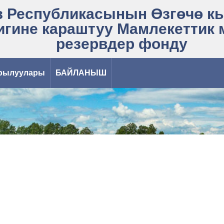
 Республикасынын Өзгөчө к
игине караштуу Мамлекеттик
резервдер фонду
рылуулары
БАЙЛАНЫШ