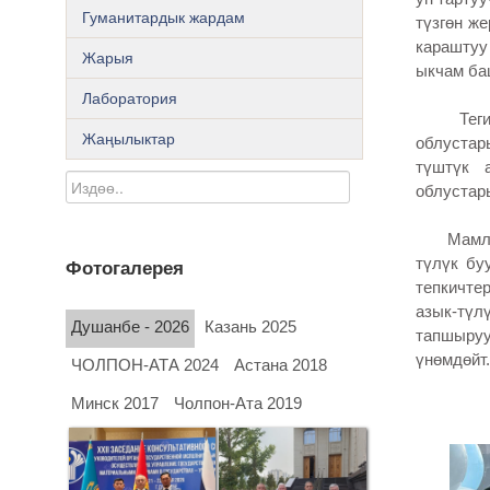
Гуманитардык жардам
түзгөн ж
караштуу
Жарыя
ыкчам ба
Лаборатория
Тегирме
Жаңылыктар
облустары
түштүк 
облустар
Мамлекет
түлүк бу
Фотогалерея
тепкичте
азык-түл
Душанбе - 2026
Казань 2025
тапшыру
үнөмдөйт.
ЧОЛПОН-АТА 2024
Астана 2018
Минск 2017
Чолпон-Ата 2019