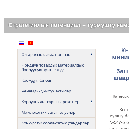
Мамлекеттик резерв – бул азык түлүк коо
Кы
Эл аралык кызматташтык
мини
Фонддун товардык материалдык
баалуулуктарын сатуу
баш
шаар
Коомдук Кеңеш
Ченемдик укуктук актылар
Категори
Коррупцияга каршы аракеттер
Кыргыз 
Мамлекеттик сатып алуулар
мүлктү б
№947-б б
Конкурстук соода-сатык (тендерлер)
ун тарту