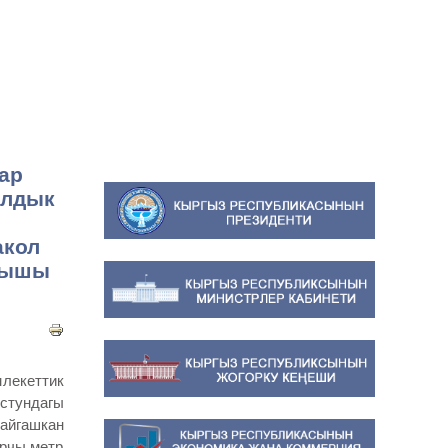
ар
алдык
акол
лышы
лекеттик
устундагы
айгашкан
арчы метр