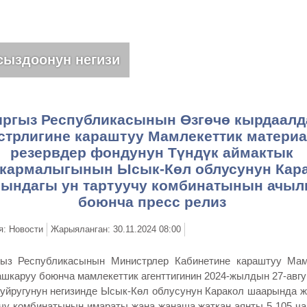
псуздугу жана өлкөнүн туруктуулугу
ргыз Республикасынын Өзгөчө кырдаалд
стрлигине караштуу Мамлекеттик матери
резервдер фондунун Түндүк аймактык
кармалыгынын Ысык-Көл облусунун Кар
ындагы ун тартуучу комбинатынын ачы
боюнча пресс релиз
я: Новости
Жарыяланган: 30.11.2024 08:00
Республикасынын Министрлер Кабинетине караштуу Мам
ашкаруу боюнча мамлекеттик агенттигинин 2024-жылдын 27-авг
уйругунун негизинде Ысык-Көл облусунун Каракол шаарында ж
учу комбинатынын имараты жана жанаша жаткан аянты 5 105 ч