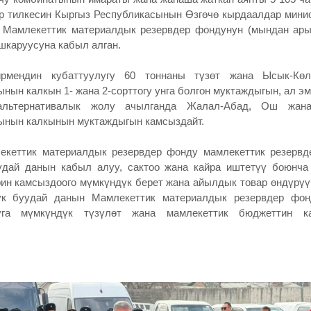
ер тилкесин Кыргыз Республикасынын Өзгөчө кырдаалдар мини
 Мамлекеттик материалдык резервдер фондунун (мындан ары
шкаруусуна кабыл алган.
ндин кубаттуулугу 60 тоннаны түзөт жана Ысык-Көл
нын калкын 1- жана 2-сорттогу унга болгон муктаждыгын, ал эм
альтернативалык жолу ачылганда Жалал-Абад, Ош жан
ынын калкынын муктаждыгын камсыздайт.
тик материалдык резервдер фонду мамлекеттик резервде
удай данын кабыл алуу, сактоо жана кайра иштетүү боюнча
рин камсыздоого мүмкүндүк берет жана айылдык товар өндүрү
үк буудай данын Мамлекеттик материалдык резервдер фон
уга мүмкүндүк түзүлөт жана мамлекеттик бюджеттин к