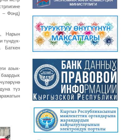
стрлигине
 – Фонд)
, Нарын
и түндүк-
а Баткен
ги азык-
 баардык
үчүлөрүнө
дуна түз
аражатын