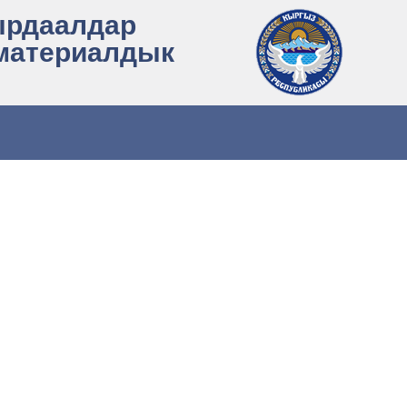
ырдаалдар
 материалдык