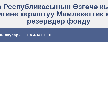
 Республикасынын Өзгөчө к
игине караштуу Мамлекеттик
резервдер фонду
рылуулары
БАЙЛАНЫШ