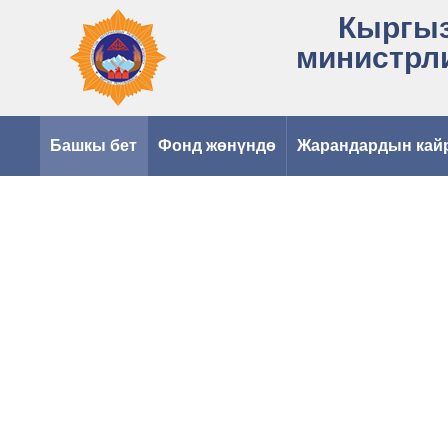
Кыргыз
министрл
Башкы бет
Фонд жөнүндө
Жарандардын кай