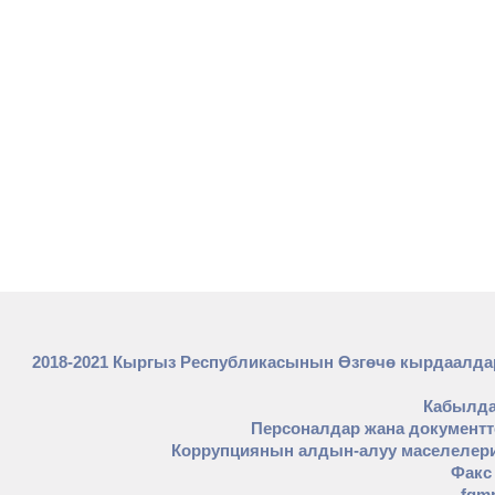
2018-2021 Кыргыз Республикасынын Өзгөчө кырдаалда
Кабылда
Персоналдар жана документте
Коррупциянын алдын-алуу маселелери
Факс 