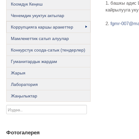
1. башкы адис 
Коомдук Кеңеш
кайрылууга уку
Ченемдик укуктук актылар
2.
fgmr-007@mai
Коррупцияга каршы аракеттер
Мамлекеттик сатып алуулар
Конкурстук соода-сатык (тендерлер)
Гуманитардык жардам
Жарыя
Лаборатория
Жаңылыктар
Фотогалерея