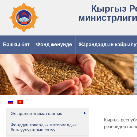
Кыргыз Р
министрлиги
Башкы бет
Фонд жөнүндө
Жарандардын кайрылу
Мамлекеттик резервдин запастары – бул элдик кенч
Эл аралык кызматташтык
Кыргыз респуб
Фонддун товардык материалдык
резервдер фон
баалуулуктарын сатуу