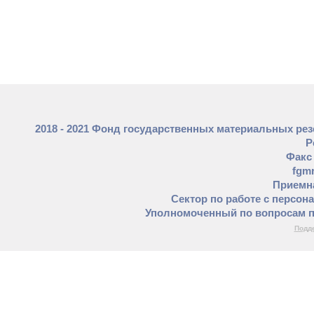
2018 - 2021 Фонд государственных материальных ре
Р
Факс 
fgm
Приемна
Сектор по работе с персон
Уполномоченный по вопросам п
Подде