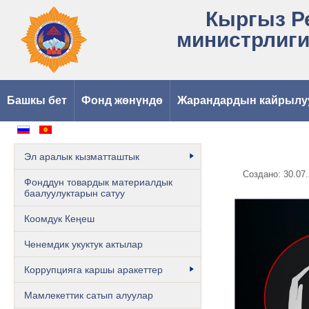
Кыргыз Р
министрлиги
Башкы бет
Фонд жөнүндө
Жарандардын кайрылу
Эл аралык кызматташтык
Создано: 30.07.
Фонддун товардык материалдык
баалуулуктарын сатуу
Коомдук Кеңеш
Ченемдик укуктук актылар
Коррупцияга каршы аракеттер
Мамлекеттик сатып алуулар