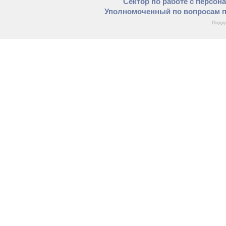
Сектор по работе с персон
Уполномоченный по вопросам п
Подде