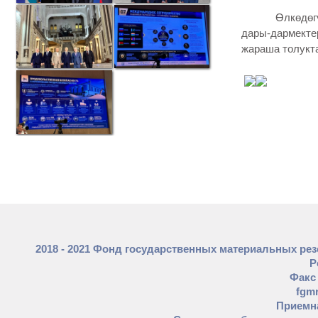
Өлкөдөгү эпи
дары-дармекте
жараша толукта
2018 - 2021 Фонд государственных материальных ре
Р
Факс 
fgm
Приемна