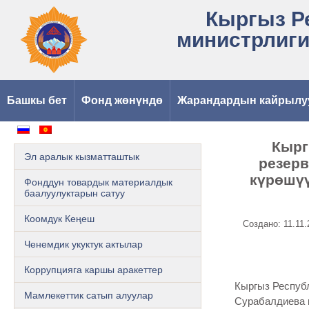
Кыргыз Р
министрлиги
Башкы бет
Фонд жөнүндө
Жарандардын кайрылу
Кырг
Эл аралык кызматташтык
резер
күрөшүү
Фонддун товардык материалдык
баалуулуктарын сатуу
Коомдук Кеңеш
Создано: 11.11.
Ченемдик укуктук актылар
Коррупцияга каршы аракеттер
Кыргыз Ре
Мамлекеттик сатып алуулар
Сурабалдиева 