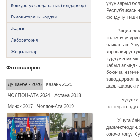
үчүн зарыл бо
Конкурстук соода-сатык (тендерлер)
Республикасын
Гуманитардык жардам
фондунун иши 
Жарыя
Вице-премьер
толкуну учуру
Лаборатория
байкалган. Уш
Жаңылыктар
коронавирустук
түрдүү аталыш
кабыл алынды. 
Фотогалерея
боюнча өзгөчө 
заводдордон а
Душанбе - 2026
Казань 2025
дары-дармекти
ЧОЛПОН-АТА 2024
Астана 2018
Бүгүнкү күндө
Минск 2017
Чолпон-Ата 2019
респиратордук
Ушуга байлан
дармектердин,
өзгөчө көңүл бу