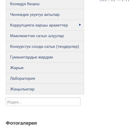
Коомдук Кеңеш
Ченемдик укуктук актылар
Коррупцияга каршы аракеттер
Мамлекеттик сатып алуулар
Конкурстук соода-сатык (тендерлер)
Гуманитардык жардам
Жарыя
Лаборатория
Жаңылыктар
Фотогалерея