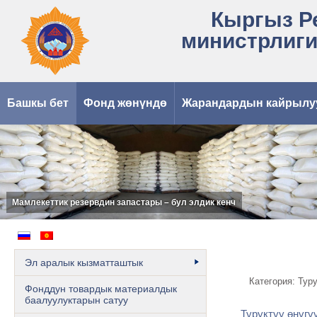
Кыргыз Р
министрлиги
Башкы бет
Фонд жөнүндө
Жарандардын кайрылу
Мамлекеттик резервдин запастары – бул элдик кенч
Эл аралык кызматташтык
Категория: Тур
Фонддун товардык материалдык
баалуулуктарын сатуу
Туруктуу өнүгү