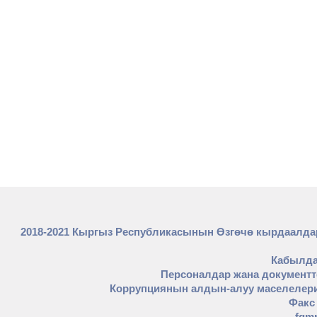
2018-2021 Кыргыз Республикасынын Өзгөчө кырдаалда
Кабылда
Персоналдар жана документте
Коррупциянын алдын-алуу маселелери
Факс 