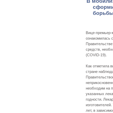
В мобили
сформи
борьбы
Вице-премьер-
ознакомилась 
Правительстве
средств, необ
(COVID-19).
Как отметила в
стране наблюда
Правительство
неприкосновенн
необходим на 
указанных лек
годности. Лек
изготовителей.
лет, в зависим