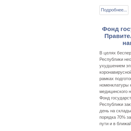
Подробнее...
Фонд гос
Правите
на
В целях беспе
Республики не
ухудшением эп
коронавирусной
рамках подгото
номенклатуры 
медицинского 
Фонд государс
Республики зак
день на склад
порядка 70% з
пути и в ближа