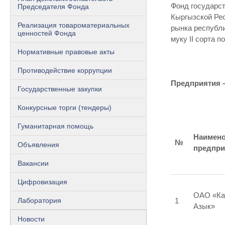
Фонд государс
Председателя Фонда
Кыргызской Рес
Реализация товароматериальных
рынка республик
ценностей Фонда
муку II сорта п
Нормативные правовые акты
Противодействие коррупции
Предприятия –
Государственные закупки
Конкурсные торги (тендеры)
Гуманитарная помощь
Наимено
№
Объявления
предпри
Вакансии
Цифровизация
ОАО «Ка
Лаборатория
1
Азык»
Новости