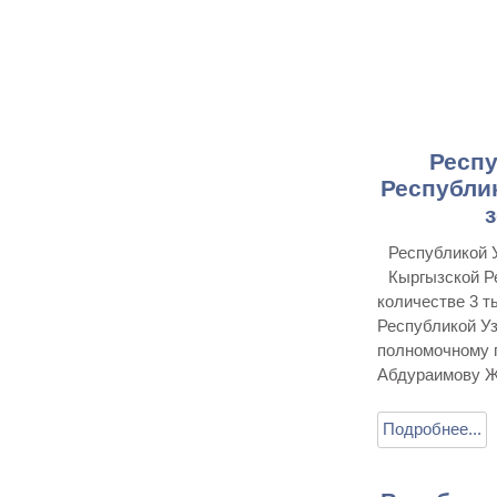
Респу
Республи
Республикой 
Кыргызской Р
количестве 3 т
Республикой У
полномочному 
Абдураимову Ж.
Подробнее...