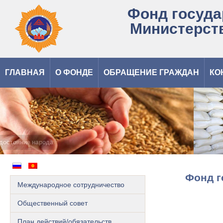
Фонд госуда
Министерст
ГЛАВНАЯ
О ФОНДЕ
ОБРАЩЕНИЕ ГРАЖДАН
КО
Запасы государственного резерва – это достояние народа
Фонд г
Международное сотрудничество
Общественный cовет
План действий/обязательств