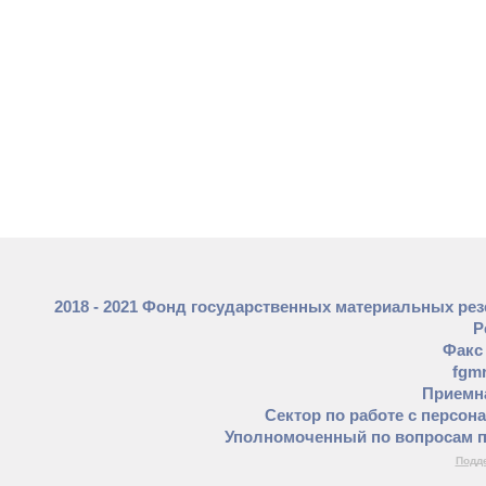
2018 - 2021 Фонд государственных материальных ре
Р
Факс 
fgm
Приемна
Сектор по работе с персон
Уполномоченный по вопросам п
Подде