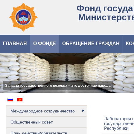
Фонд госуда
Министерст
ГЛАВНАЯ
О ФОНДЕ
ОБРАЩЕНИЕ ГРАЖДАН
КО
Запасы государственного резерва – это достояние народа
Международное сотрудничество
Лаборатория о
Общественный cовет
государствен
Республики
План действий/обязательств