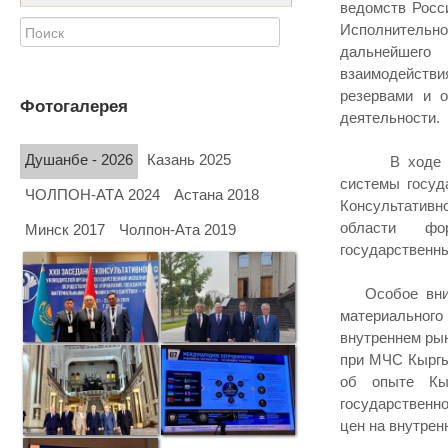
ведомств Росс
Исполнительн
дальнейшего 
взаимодейст
резервами и 
Фотогалерея
деятельности.
Душанбе - 2026
Казань 2025
В ходе мероп
системы госуд
ЧОЛПОН-АТА 2024
Астана 2018
Консультативн
области фо
Минск 2017
Чолпон-Ата 2019
государственн
Особое внима
материального
внутреннем ры
при МЧС Кыргы
об опыте Кыр
государственн
цен на внутрен