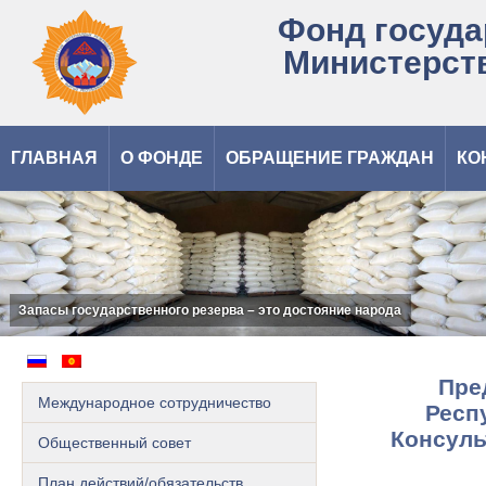
Фонд госуда
Министерст
ГЛАВНАЯ
О ФОНДЕ
ОБРАЩЕНИЕ ГРАЖДАН
КО
Запасы государственного резерва – это достояние народа
Пре
Международное сотрудничество
Респ
Консуль
Общественный cовет
План действий/обязательств