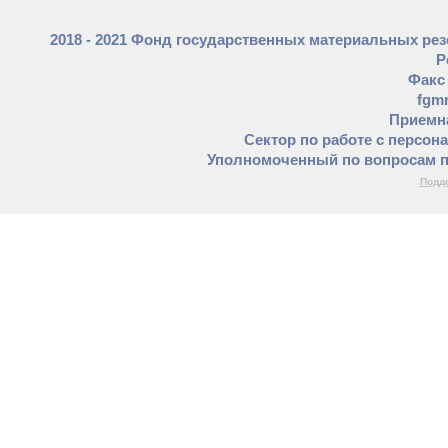
2018 - 2021 Фонд государственных материальных ре
Р
Факс 
fgm
Приемна
Сектор по работе с персон
Уполномоченный по вопросам п
Подде