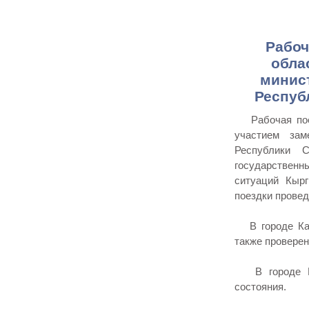
Рабоч
обла
минис
Респуб
Рабочая поез
участием зам
Республики 
государствен
ситуаций Кыр
поездки провед
В городе Кара
также проверен
В городе Бал
состояния.