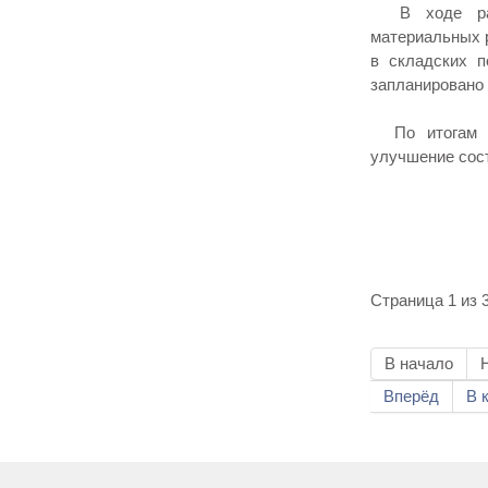
В ходе рабо
материальных 
в складских п
запланировано 
По итогам пр
улучшение сос
Страница 1 из 
В начало
Вперёд
В 