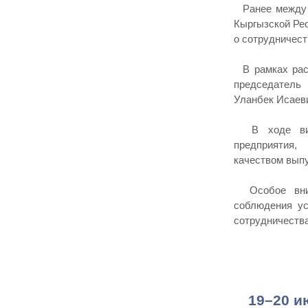
Ранее между 
Кыргызской Ре
о сотрудничест
В рамках расс
председатель
Уланбек Исаев
В ходе визи
предприятия,
качеством вып
Особое внима
соблюдения ус
сотрудничества
19–20 и