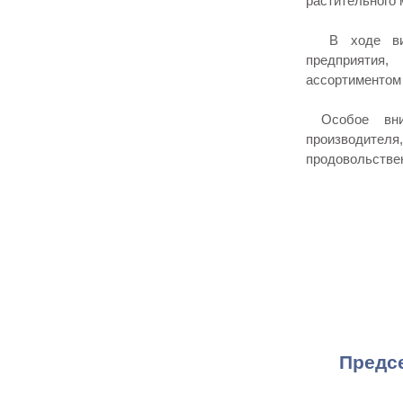
растительного 
В ходе визи
предприятия
ассортиментом
Особое вним
производите
продовольстве
Предс