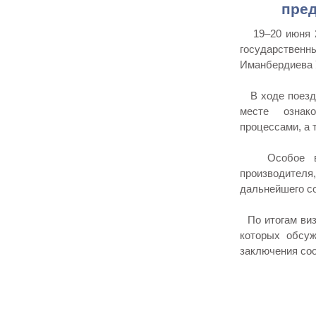
пред
19–20 июня 20
государственн
Иманбердиева 
В ходе поездк
месте ознак
процессами, а 
Особое вним
производителя
дальнейшего с
По итогам виз
которых обсуж
заключения соо