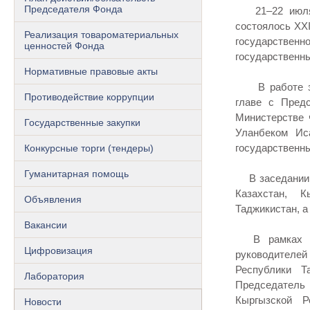
Председателя Фонда
21–22 июля 2
состоялось XXI
Реализация товароматериальных
государствен
ценностей Фонда
государственны
Нормативные правовые акты
В работе зас
Противодействие коррупции
главе с Пред
Министерстве 
Государственные закупки
Уланбеком Ис
государственн
Конкурсные торги (тендеры)
Гуманитарная помощь
В заседании п
Казахстан, К
Объявления
Таджикистан, а
Вакансии
В рамках оф
Цифровизация
руководителей
Республики Т
Лаборатория
Председател
Кыргызской Р
Новости