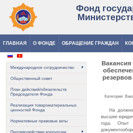
Фонд госуда
Министерст
ГЛАВНАЯ
О ФОНДЕ
ОБРАЩЕНИЕ ГРАЖДАН
КО
Вакансия 
Международное сотрудничество
обеспече
резервов
Общественный cовет
План действий/обязательств
Председателя Фонда
Категория: Вак
Реализация товароматериальных
ценностей Фонда
На должность
высшее юридич
Нормативные правовые акты
года. Опыт
документообор
Противодействие коррупции