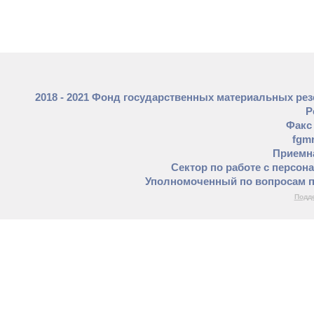
2018 - 2021 Фонд государственных материальных ре
Р
Факс 
fgm
Приемна
Сектор по работе с персон
Уполномоченный по вопросам п
Подде