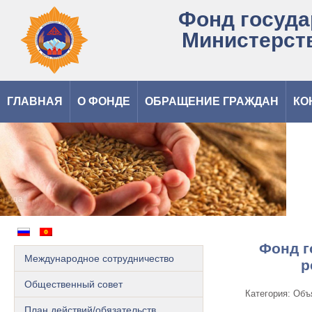
Фонд госуда
Министерст
ГЛАВНАЯ
О ФОНДЕ
ОБРАЩЕНИЕ ГРАЖДАН
КО
Запасы государственного резерва – это достояние народа
Фонд г
Международное сотрудничество
р
Общественный cовет
Категория: Объ
План действий/обязательств