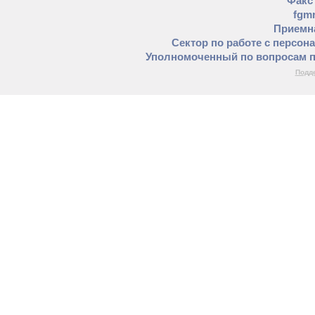
Факс 
fgm
Приемна
Сектор по работе с персон
Уполномоченный по вопросам п
Подде