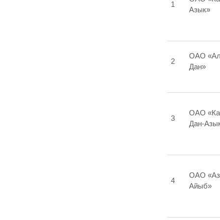
1
Азык»
ОАО «Ал
2
Дан»
ОАО «Ка
3
Дан-Азы
ОАО «Аз
4
Айыб»