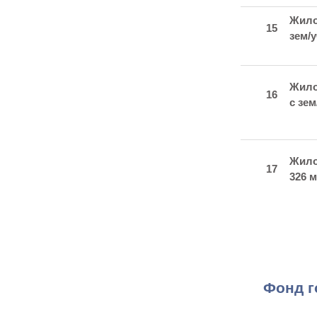
Жило
15
зем/у
Жило
16
с зем
Жило
17
326 м
Фонд г