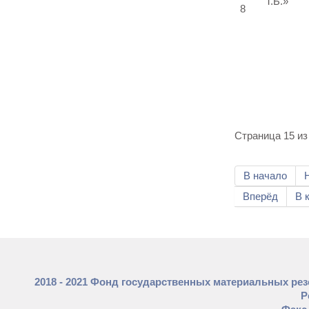
Т.Б.»
8
Страница 15 из
В начало
Вперёд
В 
2018 - 2021 Фонд государственных материальных ре
Р