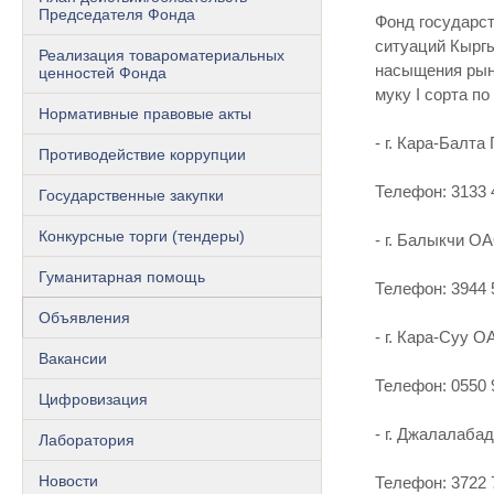
Председателя Фонда
Фонд государс
ситуаций Кыргы
Реализация товароматериальных
насыщения рынк
ценностей Фонда
муку I сорта по
Нормативные правовые акты
- г. Кара-Балта
Противодействие коррупции
Телефон: 3133 4
Государственные закупки
Конкурсные торги (тендеры)
- г. Балыкчи О
Гуманитарная помощь
Телефон: 3944 5
Объявления
- г. Кара-Суу 
Вакансии
Телефон: 0550 9
Цифровизация
- г. Джалалаба
Лаборатория
Новости
Телефон: 3722 7