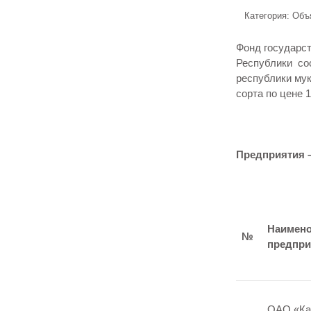
Категория: Объ
Фонд государс
Республики соо
республики муко
сорта по цене 
Предприятия –
Наимено
№
предпри
ОАО «Ка