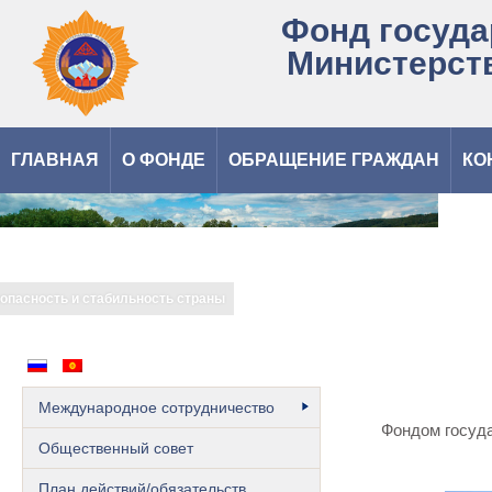
Фонд госуда
Министерст
ГЛАВНАЯ
О ФОНДЕ
ОБРАЩЕНИЕ ГРАЖДАН
КО
Государственный резерв – это продовольственная безопасность и
стабильность страны
Международное сотрудничество
Фондом госуда
Общественный cовет
План действий/обязательств