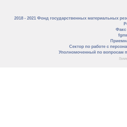
2018 - 2021 Фонд государственных материальных ре
Р
Факс 
fgm
Приемна
Сектор по работе с персон
Уполномоченный по вопросам п
Подде