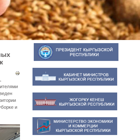
ных
ик
,
дителями
веден
ритории
уборке и