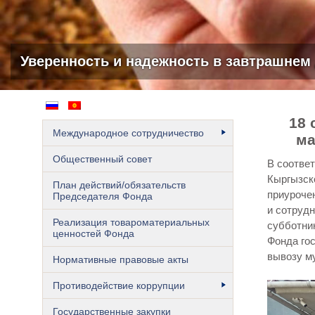
Запасы государственного резерва – это до
18 
Международное сотрудничество
ма
Общественный cовет
В соотве
Кыргызско
План действий/обязательств
приуроче
Председателя Фонда
и сотруд
Реализация товароматериальных
субботни
ценностей Фонда
Фонда го
вывозу му
Нормативные правовые акты
Противодействие коррупции
Государственные закупки